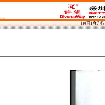
群望镍带镍片,
|
首页
|
奇胜临