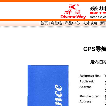
群望镍带镍片,
|
首页
|
奇胜临
|
产品中心
|
人才战略
|
新
GPS导
发布日期